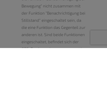
Bewegung“ nicht zusammen mit
der Funktion “Benachrichtigung bei
Stillstand“ eingeschaltet sein, da
die eine Funktion das Gegenteil zur
anderen ist. Sind beide Funktionen
eingeschaltet, befindet sich der
GPS-Tracker nahezu permanent im
Alarm-Modus, was einen
erhöhten Batterieverbrauch und
eine hohe Zahl an Push-
Nachrichten bewirkt.